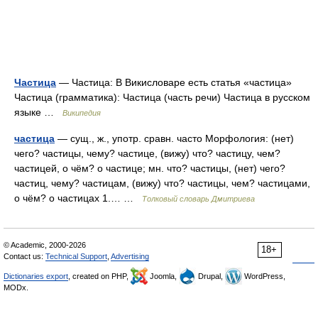
Частица
— Частица: В Викисловаре есть статья «частица»
Частица (грамматика): Частица (часть речи) Частица в русском
языке …
Википедия
частица
— сущ., ж., употр. сравн. часто Морфология: (нет)
чего? частицы, чему? частице, (вижу) что? частицу, чем?
частицей, о чём? о частице; мн. что? частицы, (нет) чего?
частиц, чему? частицам, (вижу) что? частицы, чем? частицами,
о чём? о частицах 1.… …
Толковый словарь Дмитриева
© Academic, 2000-2026
18+
Contact us:
Technical Support
,
Advertising
Dictionaries export
, created on PHP,
Joomla,
Drupal,
WordPress,
MODx.