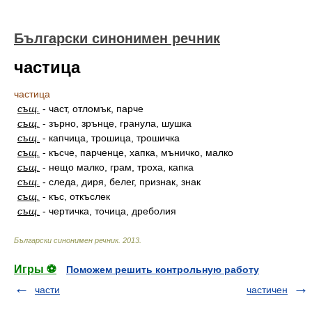
Български синонимен речник
частица
частица
същ.
-
част, отломък, парче
същ.
-
зърно, зрънце, гранула, шушка
същ.
-
капчица, трошица, трошичка
същ.
-
късче, парченце, хапка, мъничко, малко
същ.
-
нещо малко, грам, троха, капка
същ.
-
следа, диря, белег, признак, знак
същ.
-
къс, откъслек
същ.
-
чертичка, точица, дреболия
Български синонимен речник
.
2013
.
Игры ⚽
Поможем решить контрольную работу
части
частичен